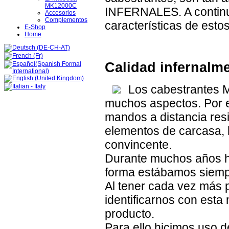
MK12000C
INFERNALES. A continu
Accesorios
Complementos
características de esto
E-Shop
Home
Calidad infernalm
Los cabestrantes 
muchos aspectos. Por e
mandos a distancia resis
elementos de carcasa, 
convincente.
Durante muchos años h
forma estábamos siempr
Al tener cada vez más 
identificarnos con esta
producto.
Para ello hicimos uso d