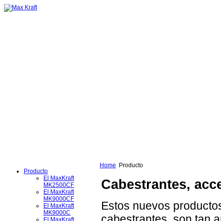
Home
Producto
Producto
El MaxKraft
Cabestrantes, acc
MK2500CF
El MaxKraft
MK9000CF
Estos nuevos productos
El MaxKraft
MK9000C
cabestrantes, son tan 
El MaxKraft